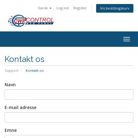
Dansk
Log ind
Register
Vis bestillingskurv
Togg
navig
Kontakt os
Support
Kontakt os
Navn
E-mail adresse
Emne