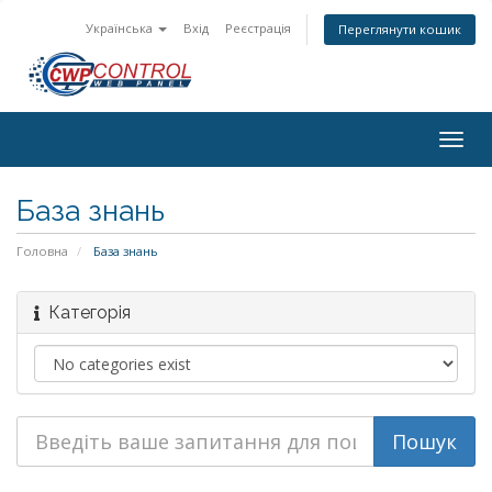
Українська
Вхід
Реєстрація
Переглянути кошик
Togg
navig
База знань
Головна
База знань
Категорія