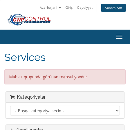
Azerbaijani
Giriş
Qeydiyyat
Səbətə bax
Naviq
keçid
Services
Məhsul qrupunda görünən məhsul yoxdur
Kateqoriyalar