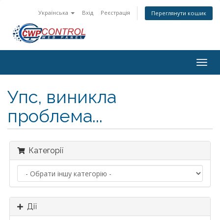
Українська
Вхід
Реєстрація
Переглянути кошик
Togg
navig
Упс, виникла
проблема...
Категорії
Дії