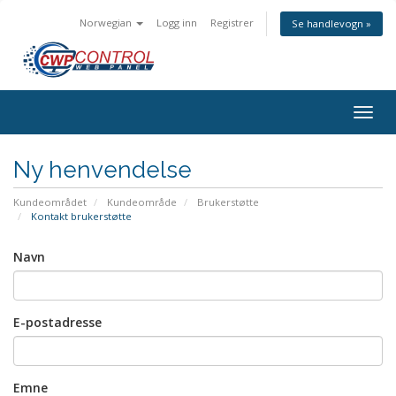
Norwegian
Logg inn
Registrer
Se handlevogn »
Bytt
navig
Ny henvendelse
Kundeområdet
Kundeområde
Brukerstøtte
Kontakt brukerstøtte
Navn
E-postadresse
Emne