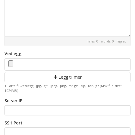
lines: 0 words: 0
lagret
Vedlegg
Legg til mer
Tillatte fil-vedlegg: .jpg, .gif, .jpeg, .png, .tar.gz, .zip, .rar, .gz (Max file size:
1024MB)
Server IP
SSH Port