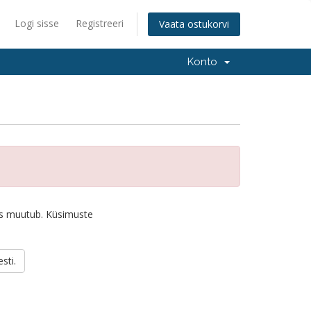
Logi sisse
Registreeri
Vaata ostukorvi
Konto
seis muutub. Küsimuste
sti.