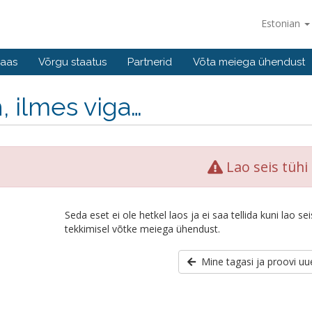
Estonian
baas
Võrgu staatus
Partnerid
Võta meiega ühendust
, ilmes viga…
Lao seis tühi
Seda eset ei ole hetkel laos ja ei saa tellida kuni lao 
tekkimisel võtke meiega ühendust.
Mine tagasi ja proovi uue