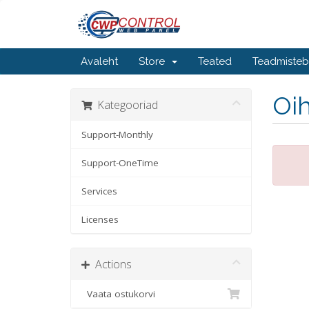
Avaleht
Store
Teated
Teadmiste
Oih
Kategooriad
Support-Monthly
Support-OneTime
Services
Licenses
Actions
Vaata ostukorvi