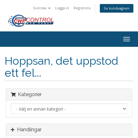
Svenska
Logga in
Registrera
Se kundvagnen
Togg
navig
Hoppsan, det uppstod
ett fel...
Kategorier
Handlingar